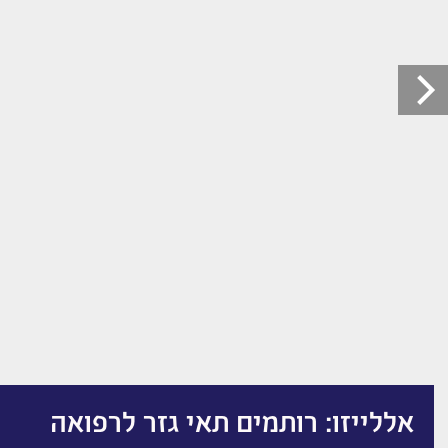
אללייזו: רותמים תאי גזר לרפואה