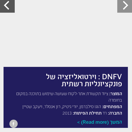
DNFV : וירטואליזציה של
פונקציונליות רשתית
המוצר:
ציוד תקשורת אתר-לקוח שעושה שימוש בתוכנה במקום
בחומרה
המפתחים:
הוגו סילברמן, יורי גיטיק, רון אנסלר, ויעקב שטיין
החברה:
רד
תחילת הפיתוח:
2013
המשך (Read more)