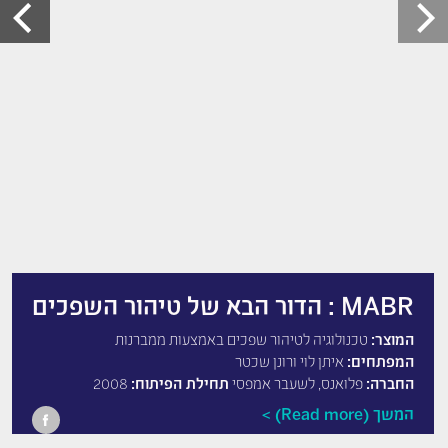
MABR : הדור הבא של טיהור השפכים
המוצר:
טכנולוגיה לטיהור שפכים באמצעות ממברנות
המפתחים:
איתן לוי ורונן שכטר
החברה:
פלואנס, לשעבר אמפסי
תחילת הפיתוח:
2008
המשך (Read more)