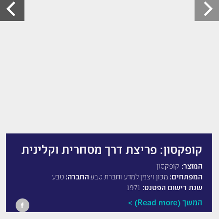
קופקסון: פריצת דרך מסחרית וקלינית
המוצר:
קופקסון
המפתחים:
מכון ויצמן למדע וחברת טבע
החברה:
טבע
שנת רישום הפטנט:
1971
המשך (Read more)