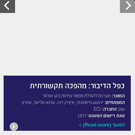
כפל הדיבור: מהפכה תקשורתית
המוצר:
מערכת להגדלת מספר שיחות בקו אנלוגי
המפתחים:
יהושע פיאסצקי, איציק דנה, שרגא אליאב, אהרון
שגב
החברה:
ECI
שנת רישום הפטנט:
1977
המשך (Read more)