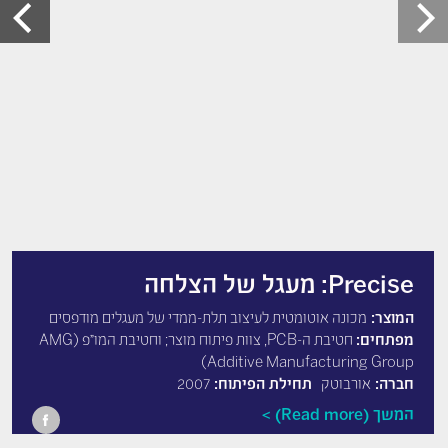
Precise: מעגל של הצלחה
המוצר:
מכונה אוטומטית לעיצוב תלת-ממדי של מעגלים מודפסים
מפתחים:
חטיבת ה-PCB, צוות פיתוח מוצר; וחטיבת המו"פ AMG)
Additive Manufacturing Group)
חברה:
אורבוטק
תחילת הפיתוח:
2007
המשך (Read more)