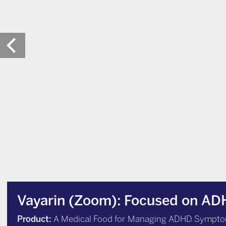
Vayarin (Zoom): Focused on A
Product:
A Medical Food for Managing ADHD Sympt