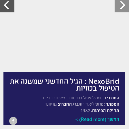
NexoBrid : הג’ל החדשני שמשנה את
הטיפול בכוויות
המוצר:
תרופה לטיפול בכוויות ובפצעים כרוניים
המפתח:
פרופ' ליאור רוזנברג
החברה:
מדיוונד
תחילת הפיתוח:
1982
המשך (Read more)