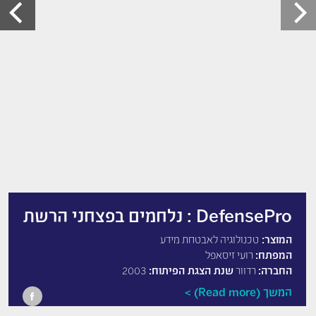
DefensePro : נלחמים בפצחני הרשת
המוצר:
טכנולוגיה לאבטחת מידע
המפתח:
רועי זיסאפל
החברה:
רדוור
שנת הצגת הפיתוח:
2003
המשך (Read more)