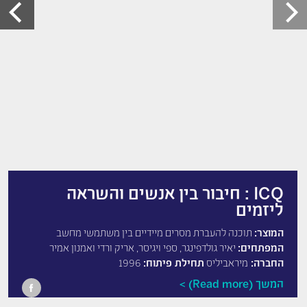
ICQ : חיבור בין אנשים והשראה
ליזמים
המוצר:
תוכנה להעברת מסרים מיידיים בין משתמשי מחשב
המפתחים:
יאיר גולדפינגר, ספי ויגיסר, אריק ורדי ואמנון אמיר
החברה:
מיראביליס
תחילת פיתוח:
1996
המשך (Read more)