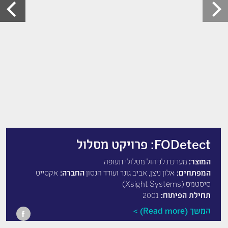
FODetect: פרויקט מסלול
המוצר:
מערכת לניהול מסלולי תעופה
המפתחים:
אלון ניצן, אביב גונר ועודד הנסון
החברה:
אקסייט
סיסטמס (Xsight Systems)
תחילת הפיתוח:
2001
המשך (Read more)