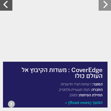
CoverEdge : משדות הקיבוץ אל
העולם כולו
המוצר:
רשתות חציר חדשניות
החברה:
תמה תעשיית פלסטיק
תחילת הפיתוח:
1989
המשך (Read more)