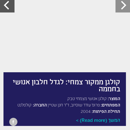
קולגן ממקור צמחי: לגדל חלבון אנושי
בחממה
המוצר:
קולגן אנושי מצמחי טבק
המפתחים:
פרופ’ עודד שוסיוב, ד”ר חנן שטיין
החברה:
קולפלנט
תחילת הפיתוח:
2004
המשך (Read more)