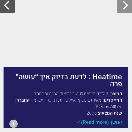
Heatime : לדעת בדיוק איך “עושה”
פרה
המוצר:
קולרים חכמים לניטור בריאות הפרה ופוריותה
המייסדים:
מאיר רבינוביץ', אייל ברייר, דני כהן ואבי מור
החברה:
SCR by Allflex
שנת המצאה:
2005
המשך (Read more)