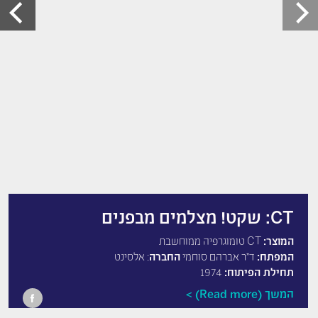
CT: שקט! מצלמים מבפנים
המוצר:
CT טומוגרפיה ממוחשבת
המפתח:
ד”ר אברהם סוחמי
החברה
: אלסינט
תחילת הפיתוח:
1974
המשך (Read more)