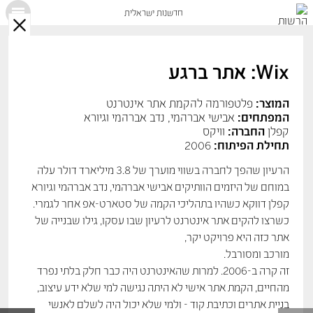
חדשנות ישראלית
X
Wix: אתר ברגע
המוצר:
פלטפורמה להקמת אתר אינטרנט
המפתחים:
אבישי אברהמי, נדב אברהמי וגיורא
קפלן
החברה:
וויקס
תחילת הפיתוח:
2006
הרעיון שהפך לחברה בשווי מוערך של 3.8 מיליארד דולר עלה
במוחם של היזמים הוותיקים אבישי אברהמי, נדב אברהמי וגיורא
קפלן דווקא כשהיו בתהליכי הקמה של סטארט-אפ אחר לגמרי.
כשרצו להקים אתר אינטרנט לרעיון שבו עסקו, גילו שבנייה של
אתר כזה היא פרויקט יקר,
מורכב ומסורבל.
זה קרה ב-2006. למרות שהאינטרנט היה כבר חלק בלתי נפרד
מהחיים, הקמת אתר אישי לא היתה נגישה למי שלא ידע עיצוב,
בניית אתרים וכתיבת קוד - ולמי שלא יכול היה לשלם לאנשי