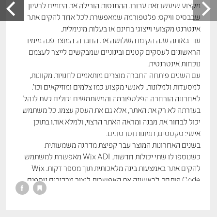
מקצוע שיעשו זאת עבורו. ההתנסות הובילה את היזמים לרעיון
שבבסיס וויקס: פלטפורמה שמאפשרת לכל אחד להקים אתר
אינטרנט מקצועי וייצוגי בחינם או בעלות מינימלית.
עוד באותה שנה הקימו השלושה את החברה. המוצר פנה מימיו
הראשונים לעסקים קטנים ובינוניים שמבקשים לייצר לעצמם
נוכחות אינטרנטית.
עם השנים פיתחה החברה מוצרים מותאמים לחנויות מקוונות,
למסעדות ולמלונות, לאנשי מקצוע כמו צלמים ומוזיקאים וכו'.
לאחרונה הורחבה הפלטפורמה והמשתמשים יכולים כעת לנהל
בעזרתה לא רק את האתר, אלא גם את העסק עצמו. כל משתמש
יכול לבחור את מבנה ומראה האתר הרצוי, ולמלא אותו בתוכן
אישי: טקסטים, תמונות וסרטונים.
בשנים האחרונות המוצר עבר קפיצת מדרגה משמעותית
כשנוספו לו שתי יכולות חדשות. Wix ADI מאפשרת למשתמש
להקים אתר באמצעות בינה מלאכותית תוך מספר דקות. Wix
Code פותחת לראשונה את האפשרות ליצור מרכיבים נוספים
באמצעות קוד חיצוני. אפשרויות אלה מגדילות באופן משמעותי
את קהל היעד של Wix למשתמשים ללא זיקה עיצובית או
טכנולוגית מצד אחד, ולמפתחים ומעצבים מצד שני.