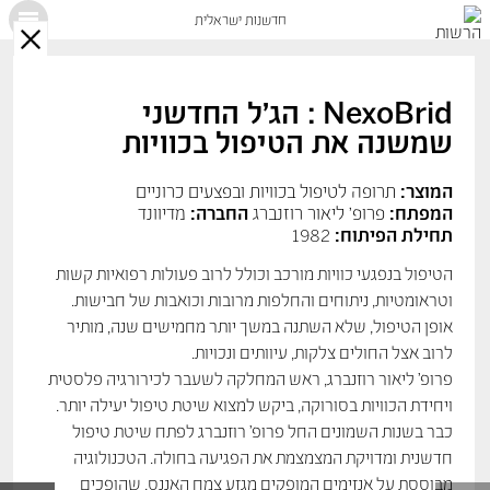
חדשנות ישראלית
X
NexoBrid : הג’ל החדשני
שמשנה את הטיפול בכוויות
המוצר:
תרופה לטיפול בכוויות ובפצעים כרוניים
המפתח:
פרופ' ליאור רוזנברג
החברה:
מדיוונד
תחילת הפיתוח:
1982
הטיפול בנפגעי כוויות מורכב וכולל לרוב פעולות רפואיות קשות
וטראומטיות, ניתוחים והחלפות מרובות וכואבות של חבישות.
אופן הטיפול, שלא השתנה במשך יותר מחמישים שנה, מותיר
לרוב אצל החולים צלקות, עיוותים ונכויות.
פרופ’ ליאור רוזנברג, ראש המחלקה לשעבר לכירורגיה פלסטית
ויחידת הכוויות בסורוקה, ביקש למצוא שיטת טיפול יעילה יותר.
כבר בשנות השמונים החל פרופ’ רוזנברג לפתח שיטת טיפול
חדשנית ומדויקת המצמצמת את הפגיעה בחולה. הטכנולוגיה
מבוססת על אנזימים המופקים מגזע צמח האננס, שהופכים