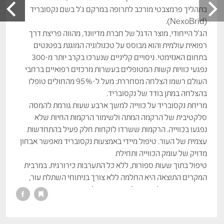
בתהליך פרמצבטי מורכב לתרופה במרקם ג’ל בשם נקסובריד
(NexoBrid).
הג’ל הייחודי, מוצר הדגל של חברת מדיוונד, מהווה פריצת דרך
רפואית עולמית והוא מבוסס על טכנולוגיה המוגנת בפטנטים
בתחום האנזימטי. ניסויים קליניים שנערכו בקרב יותר מ-300
נפגעי כוויות קשות המטופלים בעשרות מרכזים רפואיים ברחבי
העולם רשמו הצלחה מסחררת: מעל ל-95% מהחולים טופלו
בהצלחה במתן בודד של נקסובריד.
מריחת נקסובריד על כווייה למשך ארבע שעות גורמת להמסה
סלקטיבית של הרקמה המתה ולשימור הרקמות החיות שלא
נפגעו בכווייה. הרקמות ששרדו לוקחות חלק פעיל בהתחדשות
עצמית של העור. טיפול מיידי באמצעות נקסובריד מאפשר אבחון
מדויק של עומק הכווייה ותחילת
טיפול בתוך שעות ספורות, ללא כל התערבות כירורגית. במרבית
המקרים התוצאה היא החלמה ללא צורך בניתוחי השתלת עור,
כאשר בתום תהליך ההחלמה נותרות צלקות מזעריות יחסית
לטיפול בשיטות אחרות. יתרונות התרופה מאפשרים בין היתר
טיפול מיטבי באירועים רבי-נפגעים ללא תלות בחדרי ניתוח