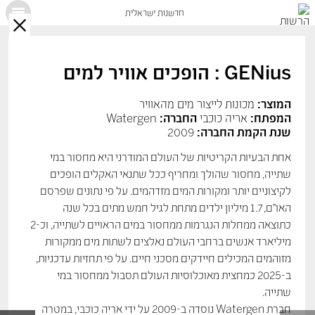
חדשנות ישראלית
X
GENius : הופכים אוויר למים
המוצר:
מכונות לייצור מים מהאוויר
המפתח:
אריה כוכבי
החברה:
Watergen
שנת הקמת החברה:
2009
אחת הבעיות הקריטיות של העולם המודרני היא מחסור במי
שתייה, מחסור שהולך ומחריף ככל שתנאי האקלים הופכים
לקיצוניים יותר ומקורות המים מזדהמים. על פי נתונים שפרסם
האו”ם, 1.7 מיליון ילדים מתחת לגיל חמש מתים בכל שנה
כתוצאה ממחלות הנגרמות ממחסור במים הראויים לשתייה, וכ-2
מיליארד אנשים ברחבי העולם נאלצים לשתות מים ממקורות
מזוהמים המכילים חיידקים מסכני חיים. על פי תחזיות עדכניות,
ב-2025 כמחצית מאוכלוסיות העולם תסבול ממחסור במי
שתייה.
חברת Watergen נוסדה ב-2009 על ידי אריה כוכבי, במטרה