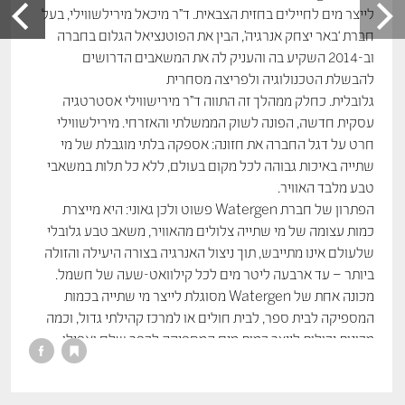
לייצר מים לחיילים בחזית הצבאית. ד”ר מיכאל מירילשווילי, בעל
חברת ‘באר יצחק אנרגיה’, הבין את הפוטנציאל הגלום בחברה
וב-2014 השקיע בה והעניק לה את המשאבים הדרושים
להבשלת הטכנולוגיה ולפריצה מסחרית
גלובלית. כחלק ממהלך זה התווה ד"ר מירישווילי אסטרטגיה
עסקית חדשה, הפונה לשוק הממשלתי והאזרחי. מירילשווילי
חרט על דגל החברה את חזונה: אספקה בלתי מוגבלת של מי
שתייה באיכות גבוהה לכל מקום בעולם, ללא כל תלות במשאבי
טבע מלבד האוויר.
הפתרון של חברת Watergen פשוט ולכן גאוני: היא מייצרת
כמות עצומה של מי שתייה צלולים מהאוויר, משאב טבע גלובלי
שלעולם אינו מתייבש, תוך ניצול האנרגיה בצורה היעילה והזולה
ביותר – עד ארבעה ליטר מים לכל קילוואט-שעה של חשמל.
מכונה אחת של Watergen מסוגלת לייצר מי שתייה בכמות
המספיקה לבית ספר, לבית חולים או למרכז קהילתי גדול, וכמה
מכונות יכולות לייצר כמות מים המספיקה לכפר שלם ואפילו
לעיר.
הפתרון פורץ הדרך של ייצור מים מהאוויר זיכה את החברה
בתארים בינלאומיים, בתחום ייצור ואספקת מים ובתחום