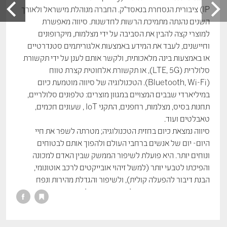
IP) ציבורית הנסחרת בנאסד"ק. החברה מנוהלת מישראל ולאורך
השנים נהנתה מתמיכת הרשות לחדשנות. סיווה מאפשרת
למוצרי קצה להבין את הסביבה על ידי מצלמות, מיקרופונים
וחיישנים, לעבד את המידע באמצעות אלגוריתמים סטנדרטיים
או באמצעות בינה מלאכותית, ולקשר אותם לענן על ידי תקשורת
סלולרית (LTE, 5G), או תקשורת אלחוטית קצרת טווח
(Bluetooth, Wi-Fi). הטכנולוגיה של סיווה מוטמעת כיום
במיליארדי שבבים המצויים במגוון מוצרים: טלפונים סלולריים,
תחנות בסיס, מצלמות, רחפנים, התקני IoT , שעונים חכמים,
טאבלטים ועוד.
סיווה נמצאת כיום בחזית הטכנולוגיה; מטרתה לשפר את חיי
היום- יום של אנשים ברחבי העולם ולהפוך אותם לבטוחים
ונוחים יותר. היא פועלת לשיפור הממשק שבין האדם למכונה
והפיכתו לטבעי יותר (למשל זיהוי אובייקטים לרכב אוטונומי,
הבנת דיבור להפעלה קולית), ולשיפור והגדלת מהירות ונפח
התקשורת בין התקני קצה לנקודות גישה ולענן.
החדשנות במוצריה של סיווה מתמקדת ביכולת עיבוד מתקדמת
תוך צריכת הספק נמוכה מאוד, אשר מתאימה למוצרים ניידים, וכן