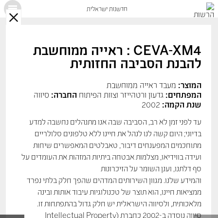
חדשנות ישראלית
X
CEVA-XM4 : ראייה ממוחשבת
להבנת הסביבה החזותית
המוצר:
מעבד ראייה ממוחשבת
המפתחים:
גדעון ורטהייזר וצוות הפיתוח
החברה:
סיווה
שנת הקמה:
2002
עד לפני זמן לא רב, הסביבה שבה אנו מתנהלים נחשבה למדע
בדיוני; היום קשה לנו לנהל את חיינו ללא טלפונים סלולריים
מתוחכמים המפענחים דיבור, טאבלטים המאפשרים שיחות
ועידה בווידיאו, מצלמות אבטחה ביתיות המזהות את העומדים על
סף דלתנו, וענן השומר על הזיכרונות
והמידע שלנו. מגוון השירותים המדהים שהפך חלק בלתי נפרד
ממציאות חיינו, הוא תוצר של טכנולוגיות עיבוד אותות ובינה
מלאכותית, ולסיווה הישראלית יש חלק גדול בהתפתחות זו.
סיווה נוסדה ב-2002 כחברת Intellectual Property)