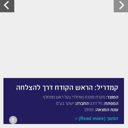
קמדריל: הראש הקודח דרך להצלחה
המוצר:
מקדח מתכת מודולרי בעל ראש מתחלף
המפתח:
גיל הכט
החברה:
ישקר בע"מ
שנת המצאה:
1999
המשך (Read more)