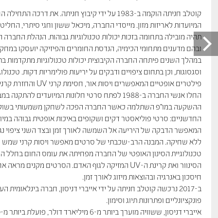
קוטלב חניתה הוקמה ב-1983 על ידי קיבוץ חניתה. את דר
המיועדות לאריזות מזון. מייסדי החברה, מיכאל ששון וחגי סיתרי, החליט
ובהם מדענים מתחומי הכימיה, הנדסת החומרים והפיזיקה יועסקו במחקר
במהלך השנים פיתחה החברה הקיבוצית יכולות טכנולוגיות מתקדמות בת
וסגסוגות, וכן בתחום ציפויים ודבקים על יריעות פולימריות דקות. טכנולוג
פילטרים אופטיים המאפשרים ו
החלו אנשי החברה ב-1988 לפתח סרטי חלונות המיועדים להתקנה במבנים ובמכוניות.
ההשקעה במו”פ השתלמה כאשר החברה הפכה לשחקן משמעותי בשוק סר
החדשניים: סרטי פוליאסטר דקים ושקופים באיכות אופטית גבוהה במי
המאפשר הדבקה של היריעה אל השמשה לאורך זמן ובצד השני ציפוי נג
ללא שחיקה. המבנה הרב-שכבתי של סרטים מאפשר ויסות קרני שמש ומעבר א
טכנולוגיית הסינון האופטי של החברה מפחיתה את עומס החום בחלל הר
הסינוור ואת קרינת ה-UV המזיקה לגוף האדם. הסרטים מקני
חיסכון באנרגיה ובהוצאות מיזוג לאורך זמן.
ב-2017 נרכשה קוטלב חניתה על ידי אייברי דניסון, חברה בינלאומית
פונקציונליים ופתרונות תיוג וסימון.