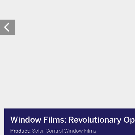
Window Films: Revolutionary Opt
Product:
Solar Control Window Films