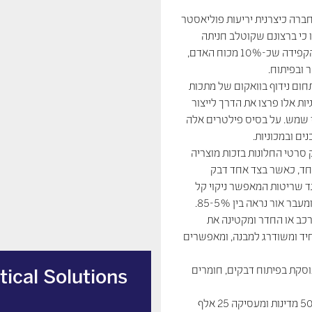
כה התחילה החברה כיצרנית יריעות פוליאסטר
ו כי ברצונם שקוטלב חניתה
תהיה מובילה בתחומה בזכות יכולות טכנולוגיות גבוהות. הנהלת החברה הקפידה שכ-10% מכוח האדם,
 ובפיתוח.
חום נידוף בוואקום של מתכות
יות אלו פרצו את הדרך לייצור
יסות אור, חסימת קרני UV והחזרת קרני שמש. על בסיס פילטרים אלה
טי החלונות בזכות מוצריה
וחד, כאשר בצד אחד דבק
ד שריטות המאפשר ניקוי קל
ור נראה בין 85-5%.
כב או החדר ומקטינה את
ם מראה אחיד ומשודרג למבנה, ומאפשרים
 העוסקת בפיתוח דבקים, חומרים
ical Solutions
אייברי דניסון, ששוויה מוערך ביותר מ-6 מיליארד דולר, פועלת ביותר מ-50 מדינות ומעסיקה 25 אלף