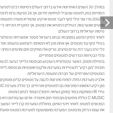
במהלך 30 השנים האחרונות אירעו ברחבי העולם ניסיונות רבים לפ
הסתיימו בנזק למטוס שהוביל לנחיתות חירום, אך 24 פגיעות גרמו להתרסקות המטוסים ולמאות הרוגים.
נוסעים ואנשי צוות. הטילים החטיאו את המטוס, אך התקרית הוכיחה כי יר
טיסות ישראליות ברחבי העולם.
לאחר ניסיון הפיגוע במומבסה נבחנו בישראל מספר אפשרויות טכנולוגי
בטילי כתף נגד מטוסים. אף אחת מהן לא התאימה לשימוש בתעופה אזרחי
כלי טיס בעבר היה נורים נפיצים. נורים אלו מפיקים חום ומהווים הסחה ל
נהלי הבטיחות הנדרשים למטוסים מסחריים.
בתחילת 2009, כאשר טכנולוגיית השיבוש מבוססת הלייזר הגיעה
תוכנית "מגן רקיע" להצטיידות במערכות אלקטרואופטיות מבוססות לייזר 
המטוסים האזרחיים של חברות התעופה הישראליות.
טילי IR המותקנת בפּוֹד (מתקן נשיאה חיצוני) הצמוד לגחון המטוס.
C-MUSIC כוללת מחושים מבוססי חום אינפרה-אדום שבעזרתם היא
המכוונים למטוס. לאחר זיהוי האיום, מחוללת המערכת קרן לייזר המשב
את עצמו הרחק מהמטוס. המערכת מתממשקת למערכות המטוס ופועלת ב