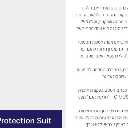
גיעה במטוסים מסחריים. חלקם
ב-2002 נורו שני טילי כתף לעבר מטוס ארקיע שהמריא משדה התעופה מומבסה שבקניה, ועליו 250
י מסוג זה הוא איום מתמיד על
ות שיתנו מענה לסכנה הטמונה
ת. הפתרון הרווח להגנה על
טילי כתף, אך אינם עונים על
 לבשלות, התקבלה החלטה להניע את
שיותקנו על גבי
אלביט מערכות החלה לפתח פתרונות להגנה על מטוסים קלים ומסוקים כבר ב-2004. בעקבות תוכנית
מגן רקיע הותאמו הפתרונות גם למטוסים אזרחיים. כך נולדה מערכת C-MUSIC – “חליפת הגנה” מפני
 מאתרת טילי כתף מבוססי חום
שת את הטיל וגורמת לו להשמיד
rotection Suit
אופן עצמאי, ללא צורך