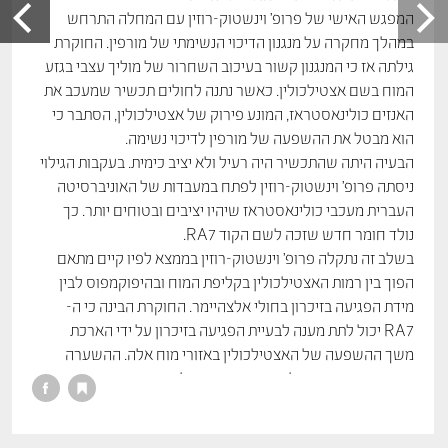
המפגש האישי של פרופ’ וינשטוק-רוזין עם המחלה התרחש
במהלך מחקרה על מנגנון הדיכוי הנשימתי של מורפין. החוקרת
גילתה אז כי המנגנון קשור בעיכוב השחרור של מוליך עצבי בגזע
המוח בשם אצטילכולין. כאשר נתנה לחולים תכשיר שמעכב את
האנזים כולינאסטראז, המונע פירוק של אצטילכולין, הסתבר כי
הוא מבטל את ההשפעה של מורפין לדיכוי נשימה.
הבעיה היתה שהתכשיר היה רעיל ולא יציב כימית. בעקבות הגילוי
ניסתה פרופ’ וינשטוק-רוזין לפתח במעבדות של האוניברסיטה
העברית מעכבי כולינאסטראז שיהיו יציבים ובטוחים יותר. כך
נולד חומר חדש שזכה לשם הקוד RA7.
בשלב זה נתקלה פרופ’ וינשטוק-רוזין בממצא לפיו קיים מתאם
הפוך בין רמות האצטילכולין בקליפת המוח ובהיפוקמפוס לבין
מידת הפגיעה בזיכרון בחולי אלצהיימר. החוקרת הבינה כי ה-
RA7 יכול לתת מענה לבעיית הפגיעה בזיכרון על ידי הארכת
משך ההשפעה של האצטילכולין באזורי מוח אלה. ההשערה
אומתה בניסויים בחולדות, והיה זה צעד לכיוון תרופה מהפכנית.
פרופ’ וינשטוק-רוזין המשיכה בפיתוח ה-RA7 עד 1986 והוא
נרשם כפטנט. האוניברסיטה הציעה את החומר לחברת טבע,