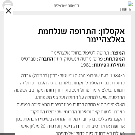
חדשנות ישראלית
X
אקסלון: התרופה שנלחמת
באלצהיימר
המוצר:
תרופה לטיפול בחולי אלצהיימר
המפתחת:
פרופ' מרטה וינשטוק-רוזין
החברה:
נוברטיס
תחילת הפיתוח:
1981
ב-1984, בעת שפרופ’ מרטה וינשטוק-רוזין (בתמונה) עבדה
כחוקרת בבית הספר לרוקחות באוניברסיטה העברית, חלתה
חמותה באלצהיימר. פרופ’ וינשטוק-רוזין חזתה מקרוב בהשפעה
ההרסנית שיש למחלה על החולה ועל בני משפחתו.
האלצהיימר היא מחלה כרונית פרוגרסיבית המאופיינת בפגיעה
בזיכרון לטווח קצר ובאיבוד הדרגתי של יכולת התפקוד
והקוגניציה. לעתים קרובות מלווה המחלה בשינויי התנהגות כגון
אדישות או אגרסיביות, חרדה, דיכאון ופרנויה. 26 מיליון איש
בעולם מאובחנים כיום כחולי אלצהיימר.