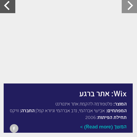
Wix: אתר ברגע
המוצר:
פלטפורמה להקמת אתר אינטרנט
המפתחים:
אבישי אברהמי, נדב אברהמי וגיורא קפלן
החברה:
וויקס
תחילת הפיתוח:
2006
המשך (Read more)