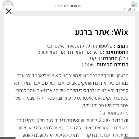
חדשנות ישראלית
X
Wix: אתר ברגע
המוצר:
פלטפורמה להקמת אתר אינטרנט
המפתחים:
אבישי אברהמי, נדב אברהמי וגיורא
קפלן
החברה:
וויקס
תחילת הפיתוח:
2006
הרעיון שהפך לחברה בשווי מוערך של 3.8 מיליארד דולר עלה
במוחם של היזמים הוותיקים אבישי אברהמי, נדב אברהמי וגיורא
קפלן דווקא כשהיו בתהליכי הקמה של סטארט-אפ אחר לגמרי.
כשרצו להקים אתר אינטרנט לרעיון שבו עסקו, גילו שבנייה של
אתר כזה היא פרויקט יקר,
מורכב ומסורבל.
זה קרה ב-2006. למרות שהאינטרנט היה כבר חלק בלתי נפרד
מהחיים, הקמת אתר אישי לא היתה נגישה למי שלא ידע עיצוב,
בניית אתרים וכתיבת קוד - ולמי שלא יכול היה לשלם לאנשי