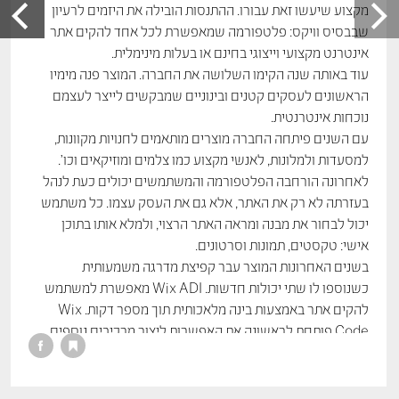
מקצוע שיעשו זאת עבורו. ההתנסות הובילה את היזמים לרעיון
שבבסיס וויקס: פלטפורמה שמאפשרת לכל אחד להקים אתר
אינטרנט מקצועי וייצוגי בחינם או בעלות מינימלית.
עוד באותה שנה הקימו השלושה את החברה. המוצר פנה מימיו
הראשונים לעסקים קטנים ובינוניים שמבקשים לייצר לעצמם
נוכחות אינטרנטית.
עם השנים פיתחה החברה מוצרים מותאמים לחנויות מקוונות,
למסעדות ולמלונות, לאנשי מקצוע כמו צלמים ומוזיקאים וכו'.
לאחרונה הורחבה הפלטפורמה והמשתמשים יכולים כעת לנהל
בעזרתה לא רק את האתר, אלא גם את העסק עצמו. כל משתמש
יכול לבחור את מבנה ומראה האתר הרצוי, ולמלא אותו בתוכן
אישי: טקסטים, תמונות וסרטונים.
בשנים האחרונות המוצר עבר קפיצת מדרגה משמעותית
כשנוספו לו שתי יכולות חדשות. Wix ADI מאפשרת למשתמש
להקים אתר באמצעות בינה מלאכותית תוך מספר דקות. Wix
Code פותחת לראשונה את האפשרות ליצור מרכיבים נוספים
באמצעות קוד חיצוני. אפשרויות אלה מגדילות באופן משמעותי
את קהל היעד של Wix למשתמשים ללא זיקה עיצובית או
טכנולוגית מצד אחד, ולמפתחים ומעצבים מצד שני.