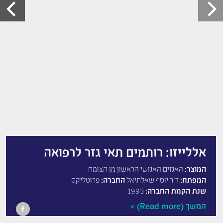
אללייזו: רותמים תאי גזר לרפואה
המוצר:
האנזים האנושי הראשון מן הצומח
המפתח:
ד"ר יוסף שאלתיאל
החברה:
פרוטליקס
שנת הקמת החברה:
1993
המשך (Read more)