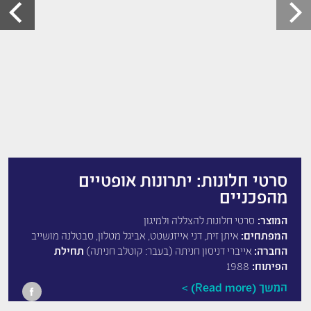
סרטי חלונות: יתרונות אופטיים
מהפכניים
המוצר:
סרטי חלונות להצללה ולמיגון
המפתחים:
איתן זית, דני אייזנשטט, אביגל מטלון, סבטלנה מושייב
החברה:
אייברי דניסון חניתה (בעבר: קוטלב חניתה)
תחילת
הפיתוח:
1988
המשך (Read more)