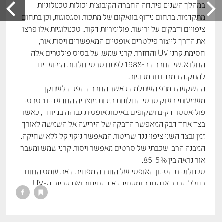
במהלך השנים פיתחה החברה הקיבוצית יכולות טכנולוגיות
מתקדמות בתחום נידוף בוואקום של מתכות וסגסוגות, וכן בתחום
ציפויים ודבקים על יריעות פולימריות דקות. טכנולוגיות אלו פרצו
את הדרך לייצור פילטרים אופטיים המאפשרים ויסות אור,
חסימת קרני UV והחזרת קרני שמש. על בסיס פילטרים אלה
החלו אנשי החברה ב-1988 לפתח סרטי חלונות המיועדים
להתקנה במבנים ובמכוניות.
ההשקעה במו”פ השתלמה כאשר החברה הפכה לשחקן
משמעותי בשוק סרטי החלונות בזכות מוצריה החדשניים: סרטי
פוליאסטר דקים ושקופים באיכות אופטית גבוהה במיוחד, כאשר
בצד אחד דבק המאפשר הדבקה של היריעה אל השמשה לאורך
זמן ובצד השני ציפוי נגד שריטות המאפשר ניקוי קל ללא שחיקה.
המבנה הרב-שכבתי של סרטים מאפשר ויסות קרני שמש ומעבר
אור נראה בין 85-5%.
טכנולוגיית הסינון האופטי של החברה מפחיתה את עומס החום
בחלל הרכב או החדר ומקטינה את הסינוור ואת קרינת ה-UV
המזיקה לגוף האדם. הסרטים מקנים מראה אחיד ומשודרג
למבנה, ומאפשרים חיסכון באנרגיה ובהוצאות מיזוג לאורך זמן.
ב-2017 נרכשה קוטלב חניתה על ידי אייברי דניסון, חברה