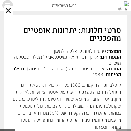
חדשנות ישראלית
X
סרטי חלונות: יתרונות אופטיים
מהפכניים
המוצר:
סרטי חלונות להצללה ולמיגון
המפתחים:
איתן זית, דני אייזנשטט, אביגל מטלון, סבטלנה
מושייב
החברה:
אייברי דניסון חניתה (בעבר: קוטלב חניתה)
תחילת
הפיתוח:
1988
קוטלב חניתה הוקמה ב-1983 על ידי קיבוץ חניתה. את דרכה
התחילה החברה כיצרנית יריעות פוליאסטר המיועדות לאריזות
מזון. מייסדי החברה, מיכאל ששון וחגי סיתרי, החליטו כי ברצונם
שקוטלב חניתה תהיה מובילה בתחומה בזכות יכולות טכנולוגיות
גבוהות. הנהלת החברה הקפידה שכ-10% מכוח האדם, ובהם
מדענים מתחומי הכימיה, הנדסת החומרים והפיזיקה יועסקו
במחקר ובפיתוח.