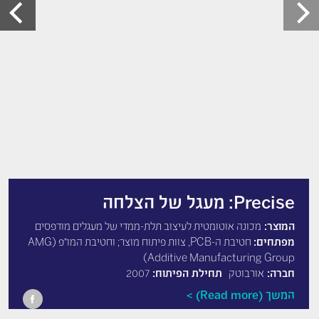
Precise: מעגל של הצלחה
המוצר:
מכונה אוטומטית לעיצוב תלת-ממדי של מעגלים מודפסים
מפתחים:
חטיבת ה-PCB, צוות פיתוח מוצר; וחטיבת המו"פ AMG)
Additive Manufacturing Group)
חברה:
אורבוטק
תחילת הפיתוח:
2007
המשך (Read more)