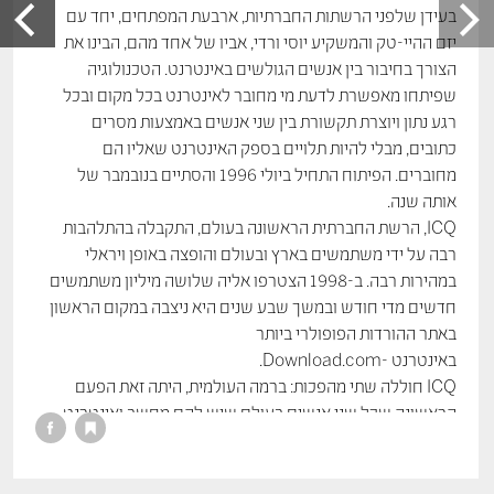
בעידן שלפני הרשתות החברתיות, ארבעת המפתחים, יחד עם
יזם ההיי-טק והמשקיע יוסי ורדי, אביו של אחד מהם, הבינו את
הצורך בחיבור בין אנשים הגולשים באינטרנט. הטכנולוגיה
שפיתחו מאפשרת לדעת מי מחובר לאינטרנט בכל מקום ובכל
רגע נתון ויוצרת תקשורת בין שני אנשים באמצעות מסרים
כתובים, מבלי להיות תלויים בספק האינטרנט שאליו הם
מחוברים. הפיתוח התחיל ביולי 1996 והסתיים בנובמבר של
אותה שנה.
ICQ, הרשת החברתית הראשונה בעולם, התקבלה בהתלהבות
רבה על ידי משתמשים בארץ ובעולם והופצה באופן ויראלי
במהירות רבה. ב-1998 הצטרפו אליה שלושה מיליון משתמשים
חדשים מדי חודש ובמשך שבע שנים היא ניצבה במקום הראשון
באתר ההורדות הפופולרי ביותר
באינטרנט -Download.com.
ICQ חוללה שתי מהפכות: ברמה העולמית, היתה זאת הפעם
הראשונה שכל שני אנשים בעולם שיש להם מחשב ואינטרנט
יכלו לתקשר זה עם זה באמצעות מסרים מהירים; בארץ היא
חוללה את מה שכונה אז “אפקט מיראביליס”. לראשונה התברר
באיזו מהירות אפשר להקים חברה משגשגת ובעלת שווי גבוה