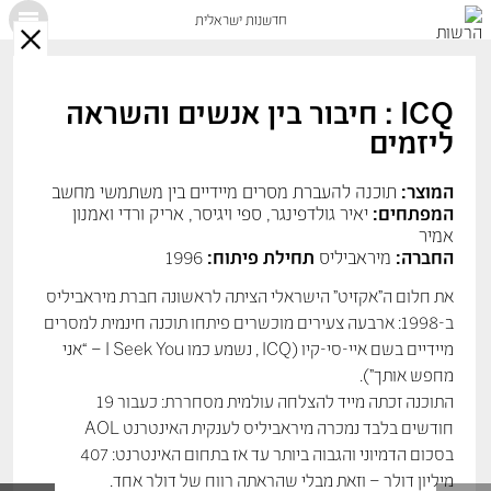
חדשנות ישראלית
X
ICQ : חיבור בין אנשים והשראה
ליזמים
המוצר:
תוכנה להעברת מסרים מיידיים בין משתמשי מחשב
המפתחים:
יאיר גולדפינגר, ספי ויגיסר, אריק ורדי ואמנון
אמיר
החברה:
מיראביליס
תחילת פיתוח:
1996
את חלום ה"אקזיט" הישראלי הציתה לראשונה חברת מיראביליס
ב-1998: ארבעה צעירים מוכשרים פיתחו תוכנה חינמית למסרים
מיידיים בשם איי-סי-קיו (ICQ , נשמע כמו I Seek You – “אני
מחפש אותך”).
התוכנה זכתה מייד להצלחה עולמית מסחררת: כעבור 19
חודשים בלבד נמכרה מיראביליס לענקית האינטרנט AOL
בסכום הדמיוני והגבוה ביותר עד אז בתחום האינטרנט: 407
מיליון דולר – וזאת מבלי שהראתה רווח של דולר אחד.