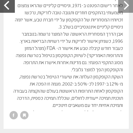
לאחר רישום הפטנט ב-1971, וניסויים קליניים שהראו צמצום
משמעותי בהתקפים חוזרים ותגובה טובה לזריקות, נרכשו
זכויותיו המסחריות של הקופקסון על ידי חברת טבע, אשר יזמה
ניסויים קליניים אינטנסיביים בשלב 3.
אבן הדרך המסחרית הראשונה של המוצר נרשמה בנובמבר
1996, כשניתן אישור לזריקות על ידי רשויות הבריאות בארץ.
כעבור חודש קיבלה טבע את אישור ה- FDA (מנהל המזון
והתרופות האמריקני) לשיווק הקופקסון בטיפול בטרשת נפוצה
מסוג התקפי הפוגתי. גם מדינות אחרות אישרו את התרופה
והקופקסון הפך למוצר גלובלי.
השקת הקופקסון העלתה את שיעורי הטיפול בטרשת נפוצה,
מ-12% ב-1997 לכ-50% ב-2002. מגמה זו הפכה את
הקופקסון לאחת התרופות הראשונות בעולם שהוקצתה בעבורה
תוכנית תמיכה ייעודית לחולים, שכללה תמיכה כספית, הדרכה
ותמיכת אחיות יחד עם משאבים חינוכיים.
לאחר שזריקת 20 מ”ל נהנתה מהצלחה מסחרית וקלינית,
התרחשה קפיצת המדרגה הבאה של הקופקסון עם שיווקה של
זריקה מוכנה ב-2002. לפיתוח זה היו יתרונות גדולים מאוד