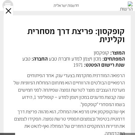
חדשנות ישראלית
X
קופקסון: פריצת דרך מסחרית
וקלינית
המוצר:
קופקסון
המפתחים:
מכון ויצמן למדע וחברת טבע
החברה:
טבע
שנת רישום הפטנט:
1971
הרפואה המודרנית מתקדמת בצעדי ענק. אחד הפיתוחים
הרפואיים הבולטים והרווחיים הוא מתחום המחלות הניווניות של
מערכת העצבים: מוצר לטרשת נפוצה שפיתחה לפני חמישים
שנה קבוצת מדענים במכון ויצמן למדע – קופולימר 1, הידוע
בשמו המסחרי "קופקסון".
אף שהקופקסון אינו מרפא את המחלה, הוא מהווה פריצת דרך
דרמטית בטיפול ובצמצום תסמיני טרשת נפוצה. תפקידו לצמצם
את תדירות ההתקפים החוזרים של המחלה ואף להאט את
התקדמותה.