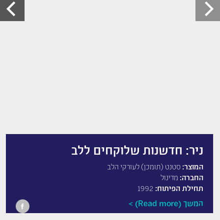
ניר: חדשנות שלוקחים ללב
המוצר:
סטנט (תומכן) לעורקי הלב
החברה:
מדינול
תחילת הפיתוח:
1992
המשך (Read more)