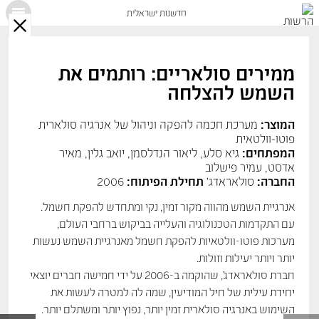
חדשנות ישראלית
X
ממירים סולאריים: רותמים את
השמש להצלחה
המוצר:
מערכת חכמה להפקה וניהול של אנרגיה סולארית
פוטו-וולטאית
המפתחים:
גיא סלע, ליאור הנדלסמן, יואב גלין, מאיר
אדסט, עמיר פישלוב
החברה:
סולאראדג'
תחילת הפיתוח:
2006
אנרגיית השמש מהווה מקור זמין, נקי ומתחדש להפקת חשמל.
עם התקדמות הטכנולוגיה והעלייה בביקוש ברחבי העולם,
מערכות פוטו-וולטאיות להפקת חשמל מאנרגיית השמש נעשות
יותר ויותר יעילות וזולות.
חברת סולאראדג’, שהוקמה ב-2006 על ידי חמישה חברים יוצאי
יחידת עילית של חיל המודיעין, שמה לה למטרה לעשות את
השימוש באנרגיה סולארית זמין יותר, נפוץ יותר ומשתלם יותר.