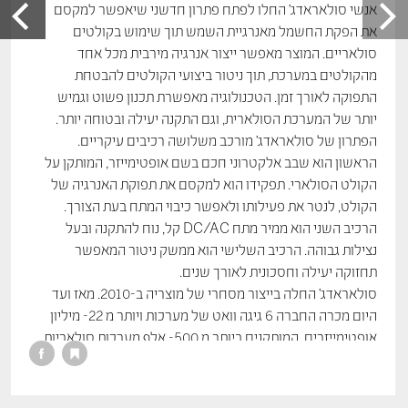
אנשי סולאראדג’ החלו לפתח פתרון חדשני שיאפשר למקסם
את הפקת החשמל מאנרגיית השמש תוך שימוש בקולטים
סולאריים. המוצר מאפשר ייצור אנרגיה מירבית מכל אחד
מהקולטים במערכת, תוך ניטור ביצועי הקולטים להבטחת
התפוקה לאורך זמן. הטכנולוגיה מאפשרת תכנון פשוט וגמיש
יותר של המערכת הסולארית, וגם התקנה יעילה ובטוחה יותר.
הפתרון של סולאראדג’ מורכב משלושה רכיבים עיקריים.
הראשון הוא שבב אלקטרוני חכם בשם אופטימייזר, המותקן על
הקולט הסולארי. תפקידו הוא למקסם את תפוקת האנרגיה של
הקולט, לנטר את פעילותו ולאפשר כיבוי המתח בעת הצורך.
הרכיב השני הוא ממיר מתח DC/AC קל, נוח להתקנה ובעל
נצילות גבוהה. הרכיב השלישי הוא ממשק ניטור המאפשר
תחזוקה יעילה וחסכונית לאורך שנים.
סולאראדג’ החלה בייצור מסחרי של מוצריה ב-2010. מאז ועד
היום מכרה החברה 6 גיגה וואט של מערכות ויותר מ 22- מיליון
אופטימייזרים, המותקנים ביותר מ 500- אלף מערכות סולאריות
ביתיות, מסחריות וקרקעיות בכ-120 מדינות ברחבי העולם.
סולאראדג’ מייצרת פתרונות נוספים לניצול מיטבי של האנרגיה
הסולארית, כמו ממשק לטעינת אנרגיה בסוללות, מערכת