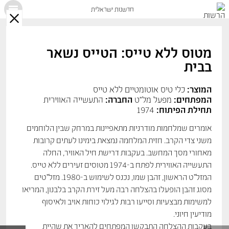
חדשנות ישראלית
X
מטוס ללא טייס: הטייס נשאר
בבית
המוצר:
כלי טיס אוטומטיים ללא טייס
המפתחים:
מפעל מל"ט
החברה:
התעשייה האווירית
תחילת הפיתוח:
1974
אומרים שמלחמות מודרניות מתאפיינות במרחק שבין הלוחמים
משני צדי הקרב. חזית המלחמה נמצאת בימינו לעתים קרובות
מאחורי מסך המחשב. בעקבות דרישת חיל האוויר, החלה
התעשייה האווירית לפתח ב-1974 מטוסים זעירים ללא טייס.
המזל"ט הראשון, זהבן שמו, נכנס לשימוש ב-1980. מזל"טים
מסוג זהבן הופעלו בהצלחה רבה מעל זירת הקרב בלבנון, המריאו
למשימות מבצעיות וסייעו רבות לגילוי כוחות אויב ולאיסוף
מודיעין חיוני.
בעקבות ההצלחה התבקשו המפתחים להאריך את שהיית