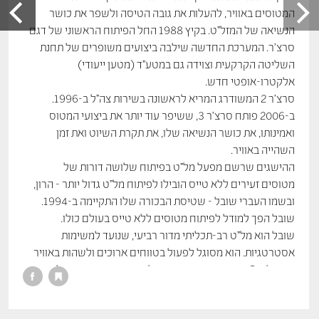
המטוסים באוויר, להעלות את גובה הטיסה ולשפר את כושר
הנשיאה של המזל"ט. בקיץ 1988 החל הפיתוח הראשוני של דגם
סרצ'ר. המערכת החדשה שילבה ביצועים משופרים של תחנת
השליטה הקרקעית וצוידה גם במטע"ד (מטען ייעודי)
אלקטרו-אופטי חדש.
סרצ'ר 2 המשודרג המריא לראשונה בשירות צה"ל ב-1996.
ב-2006 פותח סרצ'ר 3, ששיפר עוד יותר את ביצועי המטוס
ואמינותו, את כושר הנשיאה שלו, את תקרת השיוט ואת זמן
השהייה באוויר.
ההישגים שרשם מפעל מל"ט בפיתוח שלושה דורות של
מטוסים זעירים ללא טייס הובילו לפיתוח מל"ט גדול יותר - הרון,
ובשמו העברי שובל - שטיסת הבכורה שלו התקיימה ב-1994.
שובל הפך למודל לפיתוח מטוסים ללא טייס בעולם כולו.
שובל הוא מל"ט רב-תכליתי מדור רביעי, שנועד למשימות
אסטרטגיות. הוא מסוגל לפעול בטווחים ארוכים ולשהות באוויר
קרוב ל-50 שעות טיסה, כמעט בכל תנאי מזג אוויר. משקלו
המרבי הוא 1,270 ק"ג וביכולתו לשאת מטע"דים במשקל כולל
של כ-250 ק"ג. המערכת מתאימה למשימות צבאיות ולמגוון