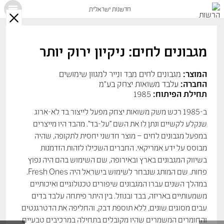
חדשנות ישראלית
X
מגבונים לחים: ניקיון ירוק יותר
המוצר:
מגבונים לחים מבד ונייר למגוון שימושים
החברה:
עלבד משואות יצחק בע"מ
תחילת הפיתוח:
1985
ב-1985 רכש משק משואות יצחק מפעל לייצור בד לא-ארוג
שנקלע לקשיים ונתן לו את השם "על-בד". מהבד היו מייצרים
במפעל מגבונים לחים – מוצר חדשני יחסית לתקופה, שהיה
מבוסס על ידע אמריקאי. החברים השכילו לזהות הזדמנות
בשיווק המגבונים בארץ ובאירופה, שם השימוש בהם היה נפוץ
פחות. שם המותג שנבחר לשימוש בישראל היה Fresh Ones.
במהלך השנים עברו המגבונים שיפורים טכנולוגיים ואיכותיים
משמעותיים באריזה, בבד ובנוזל. בין היתר פיתחה עלבד בדים
עבים מסוגים שונים, ללא תוספת דבק, והחליפה את הדטרגנטים
והחומרים המשמרים שהיו מקובלים בתחילה במרכיבים טבעיים