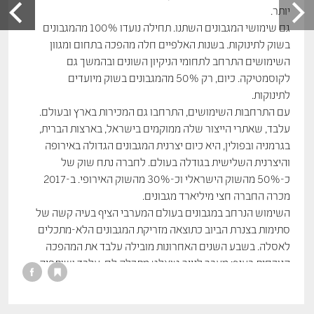
יותר.
גם שימושי המגבונים השתנו. תחילה נועדו 100% מהמגבונים
בשוק לתינוקות. בשנות האלפיים חלה מהפכה בתחום ומגוון
השימושים התרחב לתחומי הניקיון השונים ובהמשך גם
לקוסמטיקה. כיום, רק 50% מהמגבונים בשוק מיועדים
לתינוקות.
עם התרחבות השימושים, התרחבו גם המכירות בארץ ובעולם.
עלבד, שאתרי הייצור שלה ממוקמים בישראל, בארצות הברית,
בגרמניה ובפולין, היא כיום יצרנית המגבונים הגדולה באירופה
והיצרנית השלישית בגודלה בעולם. לחברה נתח שוק של
כ-50% מהשוק הישראלי וכ-30% מהשוק האירופי. ב-2017
מכרה החברה חצי מיליארד מגבונים.
השימוש הנרחב במגבונים בעולם המערבי הציף בעיה קשה של
סתימות בצנרת הביוב כתוצאה מזריקת המגבונים הלא-מתכלים
לאסלה. בשבע השנים האחרונות מובילה עלבד את המהפכה
הנוכחית בענף: מעבר לנייר טואלט מתכלה לח. עלבד ושותפיה
פיתחו טכנולוגיה חדשנית לייצור נייר שמתפרק ונשטף באסלה,
הנמכר תחת שם המותג “הידרופיין” (Hydrofine). המפעל
המתקדם הוקם בדימונה, כחלק מחזון ציוני ליצור מקומות