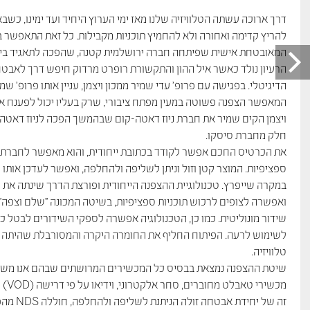
דרך ארוכה עשתה הטלוויזיה שלנו מאז ימי הערוץ היחיד ועד ימינו, כשב
להריץ קדימה ואחורה ולא להחמיץ תוכניות מקבילות. כל זאת התאפשר ב
המאובטחת אישית שפיתחה חברה ירושלמית קטנה, שהפכה לתאגיד בינל
הרעיון נולד כאשר איל ההון והתקשורת רופרט מרדוק חיפש דרך לאבט
המאפשר הצפנה פשוטה במעין מפתח ציבורי, שרק בעליו יכול לפענח אות
חלק מחברת סיסקו.
את הכרטיס החכם אפשר לקודד בכתובת ייחודית, והוא מאפשר לחברת 
ספציפיות. המוצר קטן וזול וניתן לשליפה ולהחלפה, ואפשר לעדכן אותו
במקרה שייפרץ. טכנולוגיית ההצפנה הייחודית ופורצת הדרך שינתה את
ואפשרה לצופים לרכוש תוכניות ספציפיות, בשיטה המכונה "שלם וצפה",
שידור מונוליטית. כמו כן, הטכנולוגיה אפשרה לספקי השידורים לבטל כ
לשימוש לרעה. הפיתוח החליף את החומרה היקרה והמסורבלת שהיתה ב
טלוויזיה.
שיטת ההצפנה נמצאת בבסיס כל המכשירים המרושתים שבהם אנו משתמ
מכשיר
זה של יחיד