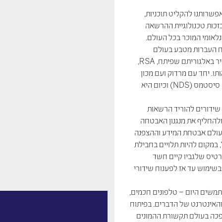
אפשרותנו להקליט תוכניות,
זכות טכנולוגיית ההרשאה
אומי המוכר בכל העולם.
ח העברות מטבע בעולם
הדיגיטלי. בפגישה עם פרופ' עדי שמיר ממכון ויצמן, עניין אותו פרופ' שמיר באלגוריתם שפיתח, RSA,
ו. יחד עם מרדוק ועם מכון
ויצמן הקים שמיר את חברת ניוז דאטה-קום שבהמשך הפכה לניוז דאטה סיסטמס (NDS) וכיום היא
שידורים להוריד הרשאות
 ולהחליף את מנגנון האבטחה
 עולם אבטחת המידע וההצפנה
 במקום להיות תלויים בחבילת
רטיס שלגביו קיים חשד
שימוש עד אז לפענוח שידורי
שים היום – טלפונים חכמים,
י טאבלט מחוברים, סחר אלקטרוני, וידיאו על פי דרישה (VOD) והאינטרנט של הדברים. בפיתוח
ת אבטחה זולה הניתנת לשליפה ולהחלפה, חוללה NDS מהפכה בעולם תקשורת ההמונים