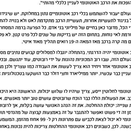
הופכות את הרכב האוטונומי לעניין כלכלי מהותי".
ולם יעבור להשתמש בכלי רכב אוטונומיים נתון במחלוקת. יש שיגידו
 בניגוד לתעשיות אחרות, תעשיית הרכב מתקדמת לאט ולא בנויה להת
י הכל, מדובר כאן בחיים של מיליוני בני אדם. כל הפרעה ברמה המסחרי
ורמת לאי נוחות. בתחום הזה יש בדיקות של שנים לכל פרט קטן. לא פל
ברכב מאז המאה ה-19 רואים תהליך מאוד איטי.
אוטונומי יהיה הדרגתי. בהתחלה יוגבלו למסלולים קבועים נתיבים מסו
ולם הזה, שבו רוב המכוניות נהוגות על ידי רובוטים, עוד יתגשם. ובכ
אוטונומי אחד ויחיד הוא צריך לעשות את העבודה כמו שצריך ולכן מ
ניין כבר עכשיו. יותר ממיליארד וחצי דולר כבר הושקעו בטכנולוגיות א
ונומי לחלוטין ייסע, צריך שיהיו לו שלוש יכולות. הראשונה היא היכו
ב. את הפעולות הללו כבר הוכח שרובוטים עושים טוב יותר מאנשים. א
ת שנייה: יכולת ההחלטה. את זה הנהג האנושי עושה בקלות, אך לרובוט
זמן זה די פשוט ואפשר להתגבר על זה באמצעות קבוצה של מהנדסי תוכ
אבל רכב אוטונומי לא יכול לצאת לכביש עם פתרונות רק ל- 99 א
בשנה. לכן, כשבונים רכב אוטונומי ההחלטות צריכות להית נכונות באחו