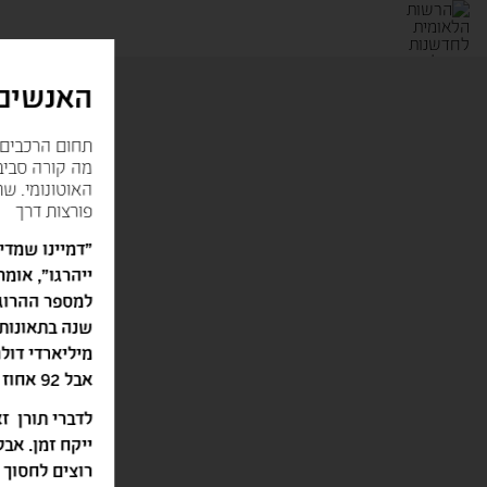
האנשים 
תחום הרכבים ה
מה קורה סביב
האוטונומי. שת
פורצות דרך
ייהרגו", אומר
שנה בתאונות 
מיליארדי דול
אבל 92 אחוז מהתאונות מתרחשות בגלל גורם אנושי: נהג עייף, שיכור או סתם לא שם לב".
לדברי תורן ז
ייקח זמן. אב
רוצים לחסוך 