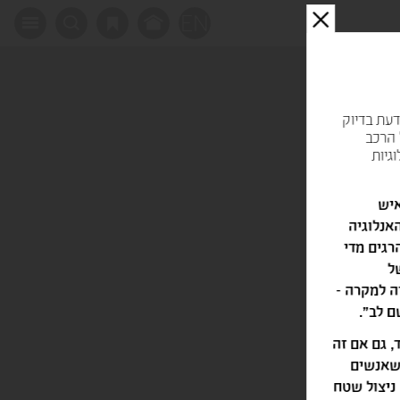
EN
X
דעת בדיוק
 הרכב
גיות
 פעם בשעה, 24 פעמים ביום, ייפול מטוס ג'מבו מהשמיים ו-350 איש
האנלוגיה
 העולם. 1.3 מיליון איש נהרגים מדי
ל
ה למקרה -
, גם אם זה
ושאנשים
 ניצול שטח