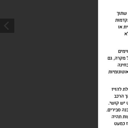
 שתוך
קדמות
ת או
א
ימים
ל מקרה, גם
בחינה
וטונומיות
לת להזיז
ך הרכב
 יש קושי.
נה סבירים.
חוז מהזמן. המשמעות תהיה
ז כמעט