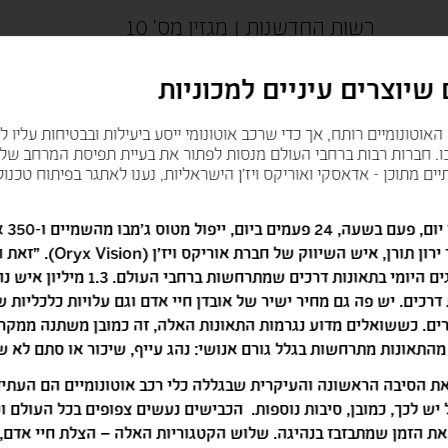
רשות החדשנות | מגזין מס' 10
שיוצרים עיניים למכוניות
אוטונומיים רותח, אך כדי שרכב אוטונומי ייסע ביעילות ובבטיחות עליו ל
ו. חברות רבות ברחבי העולם מנסות לפתור את בעיית תפיסת המרחב של
יים מתוכן - אדאסקי ואוריקס ויז'ן הישראליות, נענו לאתגר בפיתוח טכנולו
"דמיינו שמדי יום,
 ירון תורן, איש השיווק של חברת אוריקס ויז'ן (
Oryx Vision
). "זאת 
למספר ההרוגים היומי בתאונות דרכים שמתרחשות ברחבי
דרכים. יש פה גם מחיר ישיר של אובדן חיי אדם וגם עלויות כלכליות ש
רים. כששואלים מדוע נגרמות התאונות האלה, זה כמובן משתנה ממקר
את הסיבה הראשונה והעיקרית שבגללה כלי רכב אוטונומיים הם העתיד
ל יש לכך, כמובן, סיבות נוספות. הכבישים נעשים צפופים בכל העולם 
את הזמן שמתבזבז בנהיגה. שלוש הקטגוריות האלה – הצלת חיי אדם,