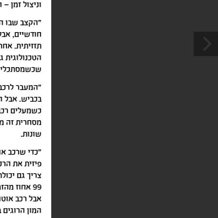
וניצול זמן – 
"הקצב שבו הע
חודשיים, אבל
תזזיתית. אחר
הטכנולוגית ג
שכשמסתכלים מה קרה 
"המעבר לרכב 
בכביש. אבל הע
כשמעלים רכב 
מסחרית זה מע
שונות.
"כדי שרכב אוט
פיזית את הרכ
צריך גם יכול
99 אחוז מה
המון הרוגים 